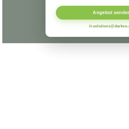
Angebot sende
it-solutions@darksn.