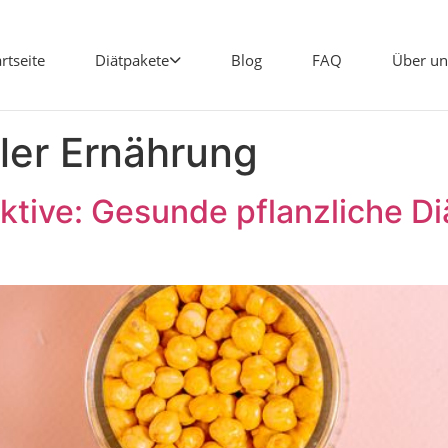
artseite
Diätpakete
Blog
FAQ
Über un
ler Ernährung
tive: Gesunde pflanzliche Di