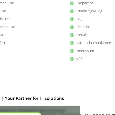
rane Diät
Diätpakete
Diät
Ernährungs-Blog
b-Diät
FAQ
ische Diät
Über uns
iät
Kontakt
lfasten
Datenschutzerklärung
Impressum
AGB
Your Partner for IT Solutions
mized by Seraphinit-Beschleuniger