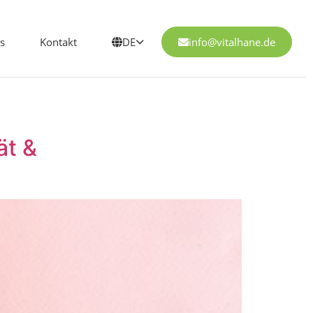
s
Kontakt
DE
info@vitalhane.de
ät &