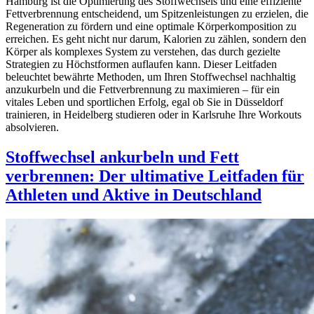
Hamburg ist die Optimierung des Stoffwechsels und eine effiziente
Fettverbrennung entscheidend, um Spitzenleistungen zu erzielen, die
Regeneration zu fördern und eine optimale Körperkomposition zu
erreichen. Es geht nicht nur darum, Kalorien zu zählen, sondern den
Körper als komplexes System zu verstehen, das durch gezielte
Strategien zu Höchstformen auflaufen kann. Dieser Leitfaden
beleuchtet bewährte Methoden, um Ihren Stoffwechsel nachhaltig
anzukurbeln und die Fettverbrennung zu maximieren – für ein
vitales Leben und sportlichen Erfolg, egal ob Sie in Düsseldorf
trainieren, in Heidelberg studieren oder in Karlsruhe Ihre Workouts
absolvieren.
Stoffwechsel ankurbeln und Fett
verbrennen: Der ultimative Leitfaden für
Athleten und Aktive in Deutschland