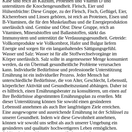
Käse sind reich an Kalzium, Proteinen und Vitamin D und
unterstützen die Knochengesundheit. Fleisch, Eier und
Hülsenfrüchte: Diese Gruppe, zu der Fleisch, Fisch, Geflügel, Eier,
Kichererbsen und Linsen gehören, ist reich an Proteinen, Eisen und
B-Vitaminen, die für den Muskelaufbau und die Energieproduktion
unerlässlich sind. Gemüse und Obst: Diese Gruppe, reich an
Vitaminen, Mineralstoffen und Ballaststoffen, stärkt das
Immunsystem und unterstützt die Verdauungsgesundheit. Getreide:
Vollkornprodukte wie Vollkornbrot, Hafer und Bulgur liefern
Energie und sorgen für ein langanhaltendes Sättigungsgefühl.
Wasser und Salz: Wasser ist für alle Stoffwechselvorgänge im
Körper unerlässlich. Salz sollte in angemessener Menge konsumiert
werden, da ein Übermaß gesundheitliche Probleme verursachen
kann. Individuelle Bedürfnisse und professionelle Unterstützung
Ernährung ist ein individueller Prozess. Jeder Mensch hat
unterschiedliche Bedürfnisse, die von Alter, Geschlecht, Lebensstil,
körperlicher Aktivität und Gesundheitszustand abhängen. Daher ist
es hilfreich, einen Ernährungsberater zu konsultieren, um einen auf
Ihre Bedürfnisse abgestimmten Ernährungsplan zu erstellen. Mit
dieser Unterstützung können Sie sowohl einen gesünderen
Lebensstil annehmen als auch Ihre langfristigen Ziele erreichen.
Eine ausgewogene und ausreichende Ernährung ist der Schlüssel zu
unserer Gesundheit. Indem wir diese Gewohnheit annehmen,
können wir sowohl uns selbst als auch unserer Umgebung ein
gesünderes und qualitativ hochwertigeres Leben ermöglichen.