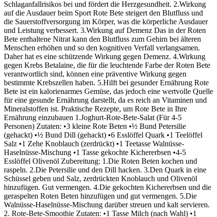
Schlaganfallrisikos bei und fördert die Herzgesundheit. 2.Wirkung
auf die Ausdauer beim Sport Rote Bete steigert den Blutfluss und
die Sauerstoffversorgung im Körper, was die körperliche Ausdauer
und Leistung verbessert. 3.Wirkung auf Demenz Das in der Roten
Bete enthaltene Nitrat kann den Blutfluss zum Gehirn bei älteren
Menschen erhöhen und so den kognitiven Verfall verlangsamen.
Daher hat es eine schützende Wirkung gegen Demenz. 4.Wirkung
gegen Krebs Betalaine, die für die leuchtende Farbe der Roten Bete
verantwortlich sind, können eine präventive Wirkung gegen
bestimmte Krebszellen haben. 5.Hilft bei gesunder Ernährung Rote
Bete ist ein kalorienarmes Gemüse, das jedoch eine wertvolle Quelle
für eine gesunde Ernährung darstellt, da es reich an Vitaminen und
Mineralstoffen ist. Praktische Rezepte, um Rote Bete in Ihre
Ernährung einzubauen 1.Joghurt-Rote-Bete-Salat (Für 4-5
Personen) Zutaten: •3 kleine Rote Beten •½ Bund Petersilie
(gehackt) •½ Bund Dill (gehackt) •6 Esslöffel Quark •1 Teelöffel
Salz •1 Zehe Knoblauch (zerdrückt) •1 Teetasse Walnüsse-
Haselnüsse-Mischung •1 Tasse gekochte Kichererbsen •4-5
Esslöffel Olivenöl Zubereitung: 1.Die Roten Beten kochen und
raspeln. 2.Die Petersilie und den Dill hacken. 3.Den Quark in eine
Schüssel geben und Salz, zerdrückten Knoblauch und Olivenöl
hinzufügen. Gut vermengen. 4.Die gekochten Kichererbsen und die
geraspelten Roten Beten hinzufügen und gut vermengen. 5.Die
Walnüsse-Haselnüsse-Mischung darüber streuen und kalt servieren.
2. Rote-Bete-Smoothie Zutaten: •1 Tasse Milch (nach Wahl) •1