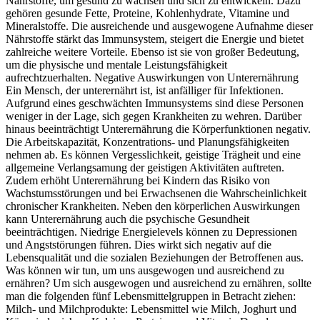
Nährstoffe, um gesund zu wachsen und sich zu entwickeln. Dazu
gehören gesunde Fette, Proteine, Kohlenhydrate, Vitamine und
Mineralstoffe. Die ausreichende und ausgewogene Aufnahme dieser
Nährstoffe stärkt das Immunsystem, steigert die Energie und bietet
zahlreiche weitere Vorteile. Ebenso ist sie von großer Bedeutung,
um die physische und mentale Leistungsfähigkeit
aufrechtzuerhalten. Negative Auswirkungen von Unterernährung
Ein Mensch, der unterernährt ist, ist anfälliger für Infektionen.
Aufgrund eines geschwächten Immunsystems sind diese Personen
weniger in der Lage, sich gegen Krankheiten zu wehren. Darüber
hinaus beeinträchtigt Unterernährung die Körperfunktionen negativ.
Die Arbeitskapazität, Konzentrations- und Planungsfähigkeiten
nehmen ab. Es können Vergesslichkeit, geistige Trägheit und eine
allgemeine Verlangsamung der geistigen Aktivitäten auftreten.
Zudem erhöht Unterernährung bei Kindern das Risiko von
Wachstumsstörungen und bei Erwachsenen die Wahrscheinlichkeit
chronischer Krankheiten. Neben den körperlichen Auswirkungen
kann Unterernährung auch die psychische Gesundheit
beeinträchtigen. Niedrige Energielevels können zu Depressionen
und Angststörungen führen. Dies wirkt sich negativ auf die
Lebensqualität und die sozialen Beziehungen der Betroffenen aus.
Was können wir tun, um uns ausgewogen und ausreichend zu
ernähren? Um sich ausgewogen und ausreichend zu ernähren, sollte
man die folgenden fünf Lebensmittelgruppen in Betracht ziehen:
Milch- und Milchprodukte: Lebensmittel wie Milch, Joghurt und