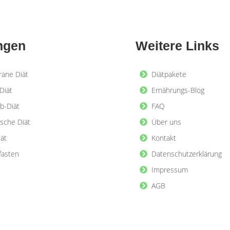
ngen
Weitere Links
rane Diät
Diätpakete
Diät
Ernährungs-Blog
b-Diät
FAQ
ische Diät
Über uns
iät
Kontakt
lfasten
Datenschutzerklärung
Impressum
AGB