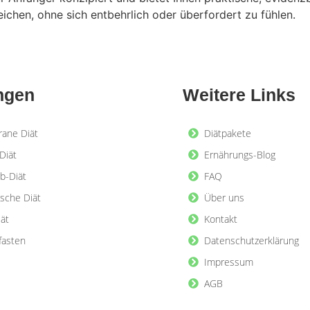
ichen, ohne sich entbehrlich oder überfordert zu fühlen.
ngen
Weitere Links
rane Diät
Diätpakete
Diät
Ernährungs-Blog
b-Diät
FAQ
ische Diät
Über uns
iät
Kontakt
lfasten
Datenschutzerklärung
Impressum
AGB