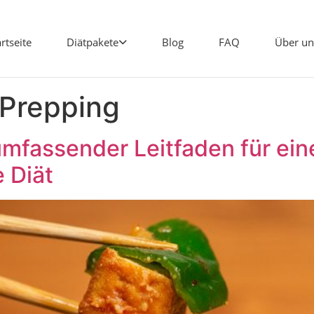
artseite
Diätpakete
Blog
FAQ
Über un
 Prepping
mfassender Leitfaden für ei
e Diät