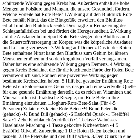
schützende Wirkung gegen Krebs hat. Außerdem enthält sie hohe
Mengen an Folsäure und Mangan, die unsere Gesundheit fördern.
Welche Vorteile hat Rote Bete? 1.Wirkung auf den Blutdruck Rote
Bete enthält Nitrat, das die Blutgefäße erweitert, den Blutfluss
erhöht und den Blutdruck senkt. Dies trägt zur Reduzierung des
Schlaganfallrisikos bei und fördert die Herzgesundheit. 2.Wirkung
auf die Ausdauer beim Sport Rote Bete steigert den Blutfluss und
die Sauerstoffversorgung im Körper, was die körperliche Ausdauer
und Leistung verbessert. 3.Wirkung auf Demenz Das in der Roten
Bete enthaltene Nitrat kann den Blutfluss zum Gehirn bei älteren
Menschen erhöhen und so den kognitiven Verfall verlangsamen.
Daher hat es eine schützende Wirkung gegen Demenz. 4.Wirkung
gegen Krebs Betalaine, die für die leuchtende Farbe der Roten Bete
verantwortlich sind, können eine präventive Wirkung gegen
bestimmte Krebszellen haben. 5.Hilft bei gesunder Ernährung Rote
Bete ist ein kalorienarmes Gemüse, das jedoch eine wertvolle Quelle
für eine gesunde Ernährung darstellt, da es reich an Vitaminen und
Mineralstoffen ist. Praktische Rezepte, um Rote Bete in Ihre
Ernährung einzubauen 1.Joghurt-Rote-Bete-Salat (Für 4-5
Personen) Zutaten: •3 kleine Rote Beten •½ Bund Petersilie
(gehackt) •½ Bund Dill (gehackt) •6 Esslöffel Quark •1 Teelöffel
Salz •1 Zehe Knoblauch (zerdrückt) •1 Teetasse Walnüsse-
Haselnüsse-Mischung •1 Tasse gekochte Kichererbsen •4-5
Esslöffel Olivenöl Zubereitung: 1.Die Roten Beten kochen und
raspeln. 2.Die Petersilie und den Dill hacken. 3.Den Quark in eine