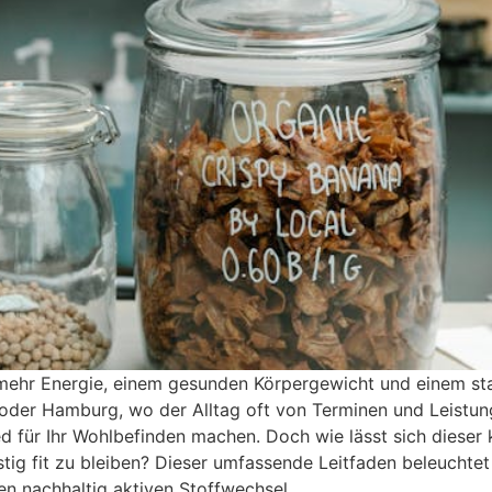
zu mehr Energie, einem gesunden Körpergewicht und einem 
der Hamburg, wo der Alltag oft von Terminen und Leistung
d für Ihr Wohlbefinden machen. Doch wie lässt sich dieser 
istig fit zu bleiben? Dieser umfassende Leitfaden beleucht
nen nachhaltig aktiven Stoffwechsel.