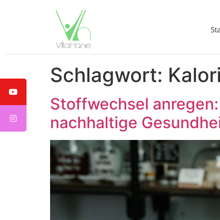
St
Schlagwort:
Kalor
Stoffwechsel anregen:
nachhaltige Gesundhei