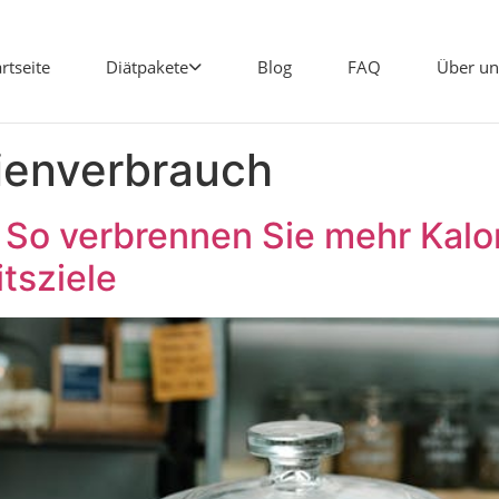
artseite
Diätpakete
Blog
FAQ
Über un
ienverbrauch
 So verbrennen Sie mehr Kalo
tsziele