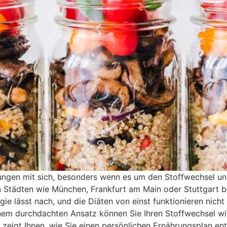
ungen mit sich, besonders wenn es um den Stoffwechsel un
 Städten wie München, Frankfurt am Main oder Stuttgart be
rgie lässt nach, und die Diäten von einst funktionieren nich
nem durchdachten Ansatz können Sie Ihren Stoffwechsel wie
l zeigt Ihnen, wie Sie einen persönlichen Ernährungsplan ent