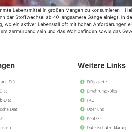
timmte Lebensmittel in großen Mengen zu konsumieren – Hei
nn der Stoffwechsel ab 40 langsamere Gänge einlegt. In d
 wo ein aktiver Lebensstil oft mit hohen Anforderungen e
ers zermürbend sein und das Wohlbefinden sowie das Gewi
ngen
Weitere Links
rane Diät
Diätpakete
Diät
Ernährungs-Blog
b-Diät
FAQ
ische Diät
Über uns
iät
Kontakt
lfasten
Datenschutzerklärung