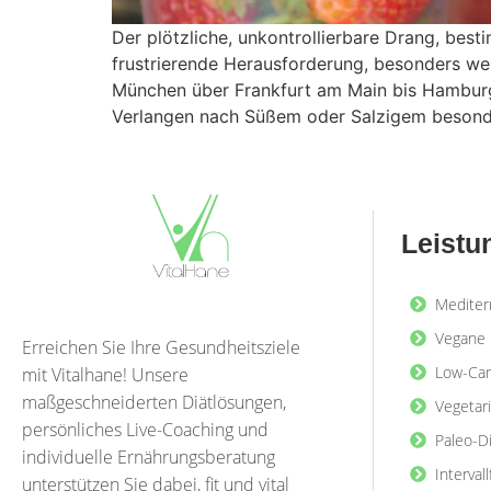
Der plötzliche, unkontrollierbare Drang, bes
frustrierende Herausforderung, besonders we
München über Frankfurt am Main bis Hamburg,
Verlangen nach Süßem oder Salzigem besond
Leistu
Mediter
Vegane 
Erreichen Sie Ihre Gesundheitsziele
Low-Car
mit Vitalhane! Unsere
maßgeschneiderten Diätlösungen,
Vegetar
persönliches Live-Coaching und
Paleo-D
individuelle Ernährungsberatung
Interval
unterstützen Sie dabei, fit und vital