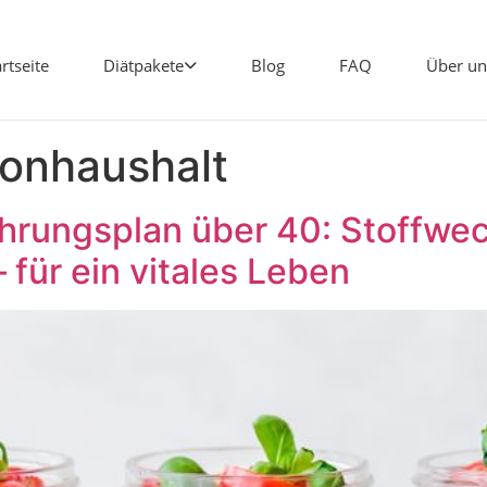
artseite
Diätpakete
Blog
FAQ
Über un
onhaushalt
ährungsplan über 40: Stoffwe
für ein vitales Leben