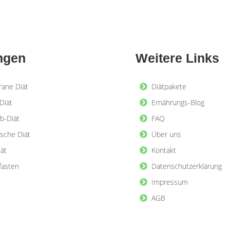
ngen
Weitere Links
rane Diät
Diätpakete
Diät
Ernährungs-Blog
b-Diät
FAQ
ische Diät
Über uns
iät
Kontakt
lfasten
Datenschutzerklärung
Impressum
AGB