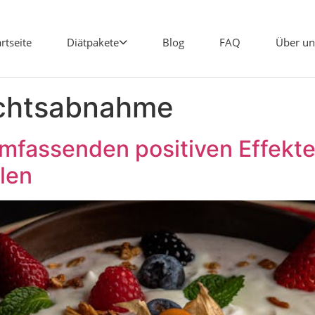
artseite
Diätpakete
Blog
FAQ
Über un
chtsabnahme
umfassenden positiven Effekte 
len