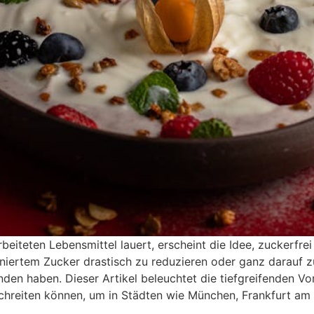
arbeiteten Lebensmittel lauert, erscheint die Idee, zuckerfre
iertem Zucker drastisch zu reduzieren oder ganz darauf zu
den haben. Dieser Artikel beleuchtet die tiefgreifenden Vor
schreiten können, um in Städten wie München, Frankfurt am