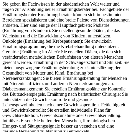
Sie geben ihr Fachwissen in der akademischen Welt weiter und
tragen zur Ausbildung neuer Ernährungsberater bei. Fachgebiete der
Ernährungsberater Ernährungsberater können sich in bestimmten
Bereichen spezialisieren und eine breite Palette von Dienstleistungen
anbieten. Hier sind einige der Hauptfachgebiete: Pädiatrie
(Ernährung von Kindern): Sie erstellen gesunde Diäten, die das
Wachstum und die Entwicklung von Kindern unterstützen.
Onkologie (Ernährung bei Krebspatienten): Sie entwickeln
Ernährungsprogramme, die die Krebsbehandlung unterstützen.
Geriatrie (Ernährung im Alter): Sie erstellen Diäten, die den sich
verändernden metabolischen Bedürfnissen von älteren Menschen
gerecht werden. Ernährung in der Schwangerschaft und Stillzeit: Sie
bieten ausgewogene Ernährungsberatung zur Unterstützung der
Gesundheit von Mutter und Kind. Ernährung bei
Nierenerkrankungen: Sie bieten Ernährungsberatung für Menschen
mit Niereninsuffizienz und anderen Nierenerkrankungen an.
Diabetesmanagement: Sie erstellen Ernährungspläne zur Kontrolle
des Blutzuckerspiegels. Ernährung nach bariatrischer Chirurgie: Sie
unterstützen die Gewichtskontrolle und gesunde
Lebensgewohnheiten nach einer Gewichtsoperation. Fettleibigkeit
und Gewichtskontrolle: Sie erstellen individuelle Pläne für
Gewichtsreduktion, Gewichtszunahme oder Gewichtserhaltung.
Intuitives Essen: Sie helfen den Menschen, ihre biologischen
Hunger- und Sättigungssignale besser zu verstehen und eine
gesunde Beziehung zu Nahrung zu entwickeln.