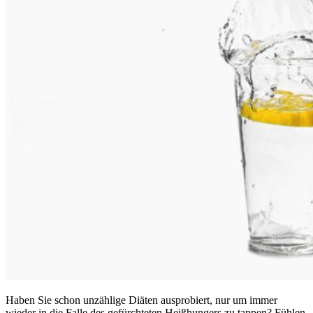
Haben Sie schon unzählige Diäten ausprobiert, nur um immer
wieder in die Falle des gefürchteten Heißhungers zu tappen? Fühlen