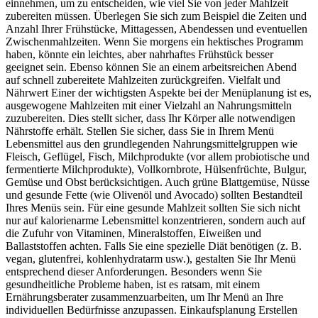
einnehmen, um zu entscheiden, wie viel Sie von jeder Mahlzeit
zubereiten müssen. Überlegen Sie sich zum Beispiel die Zeiten und
Anzahl Ihrer Frühstücke, Mittagessen, Abendessen und eventuellen
Zwischenmahlzeiten. Wenn Sie morgens ein hektisches Programm
haben, könnte ein leichtes, aber nahrhaftes Frühstück besser
geeignet sein. Ebenso können Sie an einem arbeitsreichen Abend
auf schnell zubereitete Mahlzeiten zurückgreifen. Vielfalt und
Nährwert Einer der wichtigsten Aspekte bei der Menüplanung ist es,
ausgewogene Mahlzeiten mit einer Vielzahl an Nahrungsmitteln
zuzubereiten. Dies stellt sicher, dass Ihr Körper alle notwendigen
Nährstoffe erhält. Stellen Sie sicher, dass Sie in Ihrem Menü
Lebensmittel aus den grundlegenden Nahrungsmittelgruppen wie
Fleisch, Geflügel, Fisch, Milchprodukte (vor allem probiotische und
fermentierte Milchprodukte), Vollkornbrote, Hülsenfrüchte, Bulgur,
Gemüse und Obst berücksichtigen. Auch grüne Blattgemüse, Nüsse
und gesunde Fette (wie Olivenöl und Avocado) sollten Bestandteil
Ihres Menüs sein. Für eine gesunde Mahlzeit sollten Sie sich nicht
nur auf kalorienarme Lebensmittel konzentrieren, sondern auch auf
die Zufuhr von Vitaminen, Mineralstoffen, Eiweißen und
Ballaststoffen achten. Falls Sie eine spezielle Diät benötigen (z. B.
vegan, glutenfrei, kohlenhydratarm usw.), gestalten Sie Ihr Menü
entsprechend dieser Anforderungen. Besonders wenn Sie
gesundheitliche Probleme haben, ist es ratsam, mit einem
Ernährungsberater zusammenzuarbeiten, um Ihr Menü an Ihre
individuellen Bedürfnisse anzupassen. Einkaufsplanung Erstellen