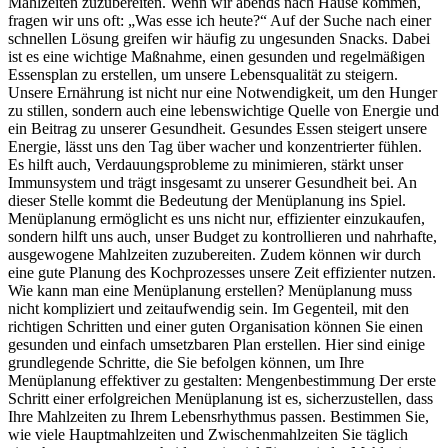
Mahlzeiten zuzubereiten. Wenn wir abends nach Hause kommen,
fragen wir uns oft: „Was esse ich heute?“ Auf der Suche nach einer
schnellen Lösung greifen wir häufig zu ungesunden Snacks. Dabei
ist es eine wichtige Maßnahme, einen gesunden und regelmäßigen
Essensplan zu erstellen, um unsere Lebensqualität zu steigern.
Unsere Ernährung ist nicht nur eine Notwendigkeit, um den Hunger
zu stillen, sondern auch eine lebenswichtige Quelle von Energie und
ein Beitrag zu unserer Gesundheit. Gesundes Essen steigert unsere
Energie, lässt uns den Tag über wacher und konzentrierter fühlen.
Es hilft auch, Verdauungsprobleme zu minimieren, stärkt unser
Immunsystem und trägt insgesamt zu unserer Gesundheit bei. An
dieser Stelle kommt die Bedeutung der Menüplanung ins Spiel.
Menüplanung ermöglicht es uns nicht nur, effizienter einzukaufen,
sondern hilft uns auch, unser Budget zu kontrollieren und nahrhafte,
ausgewogene Mahlzeiten zuzubereiten. Zudem können wir durch
eine gute Planung des Kochprozesses unsere Zeit effizienter nutzen.
Wie kann man eine Menüplanung erstellen? Menüplanung muss
nicht kompliziert und zeitaufwendig sein. Im Gegenteil, mit den
richtigen Schritten und einer guten Organisation können Sie einen
gesunden und einfach umsetzbaren Plan erstellen. Hier sind einige
grundlegende Schritte, die Sie befolgen können, um Ihre
Menüplanung effektiver zu gestalten: Mengenbestimmung Der erste
Schritt einer erfolgreichen Menüplanung ist es, sicherzustellen, dass
Ihre Mahlzeiten zu Ihrem Lebensrhythmus passen. Bestimmen Sie,
wie viele Hauptmahlzeiten und Zwischenmahlzeiten Sie täglich