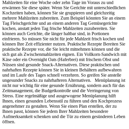
Mahlzeiten für eine Woche oder zehn Tage im Voraus zu und
erwärmen Sie diese später. Wenn Sie Gerichte mit unterschiedlichen
Kochzeiten haben, können Sie sie gruppieren und gleichzeitig
mehrere Mahlzeiten zubereiten. Zum Beispiel könnten Sie an einem
Tag Fleischgerichte und an einem anderen Tag Gemüsegerichte
kochen, anstatt jeden Tag frische Mahlzeiten zuzubereiten. Sie
können auch Gerichte, die länger haltbar sind, in Portionen
einfrieren. So müssen Sie nicht für jede Mahlzeit frisch kochen und
können Ihre Zeit effizienter nutzen. Praktische Rezepte Bereiten Sie
praktische Rezepte vor, die Sie leicht mitnehmen können und die
sich gut als Zwischenmahlzeiten eignen. Ein Vollkorn-Sandwich mit
Käse oder ein Overnight Oats (Haferbrei) mit frischem Obst und
Nüssen sind gesunde Snack-Alternativen. Diese praktischen und
nahrhaften Rezepte können Sie in kleinen Behältern aufbewahren
und im Laufe des Tages schnell verzehren. So greifen Sie anstelle
ungesunder Snacks zu nahrhafteren Alternativen. Menüplanung ist
nicht nur wichtig für eine gesunde Ernährung, sondern auch für das
Zeitmanagement, die Budgetkontrolle und die Verringerung von
Stress. Eine regelmäßige und ausgewogene Menüplanung hilft
Ihnen, einen gesunden Lebensstil zu führen und den Kochprozess
angenehmer zu gestalten. Wenn Sie einen Plan erstellen, der zu
Ihnen passt, können Sie jedem Ihrer Mahlzeiten besondere
Aufmerksamkeit schenken und die Tür zu einem gesünderen Leben
öffnen.