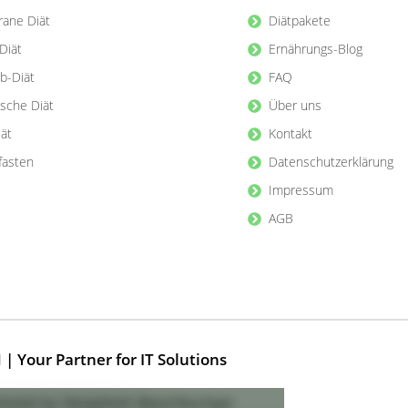
rane Diät
Diätpakete
Diät
Ernährungs-Blog
b-Diät
FAQ
ische Diät
Über uns
iät
Kontakt
lfasten
Datenschutzerklärung
Impressum
AGB
Your Partner for IT Solutions
mized by Seraphinit-Beschleuniger