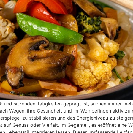
ktik und sitzenden Tätigkeiten geprägt ist, suchen immer m
h Wegen, ihre Gesundheit und ihr Wohlbefinden aktiv zu g
rspiegel zu stabilisieren und das Energieniveau zu steiger
f Genuss oder Vielfalt. Im Gegenteil, es eröffnet eine Wel
nen Lebensstil integrieren lassen. Dieser umfassende Leitfa