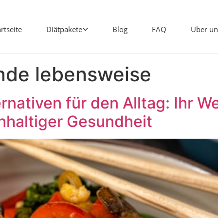
artseite
Diätpakete
Blog
FAQ
Über un
nde lebensweise
nativen für den Alltag: Ihr 
haltiger Gesundheit