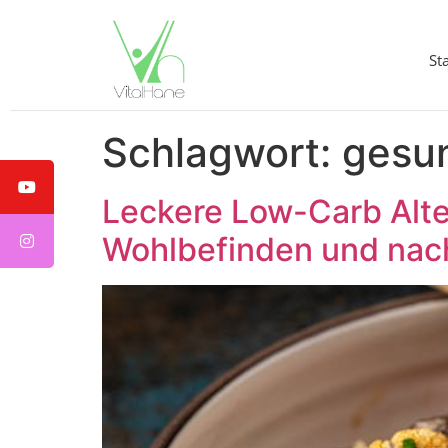
St
Schlagwort:
gesu
Leckere Low-Carb Alter
Wohlbefinden und nach