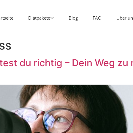
artseite
Diätpakete
Blog
FAQ
Über un
ss
artest du richtig – Dein Weg z