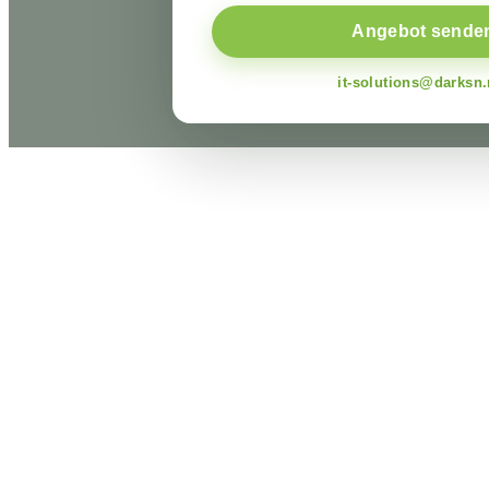
Angebot sende
it-solutions@darksn.