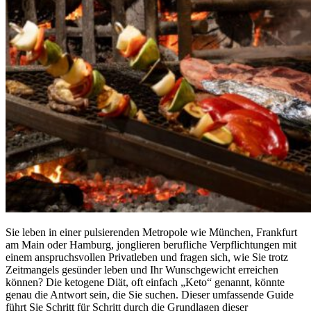
Sie leben in einer pulsierenden Metropole wie München, Frankfurt
am Main oder Hamburg, jonglieren berufliche Verpflichtungen mit
einem anspruchsvollen Privatleben und fragen sich, wie Sie trotz
Zeitmangels gesünder leben und Ihr Wunschgewicht erreichen
können? Die ketogene Diät, oft einfach „Keto“ genannt, könnte
genau die Antwort sein, die Sie suchen. Dieser umfassende Guide
führt Sie Schritt für Schritt durch die Grundlagen dieser