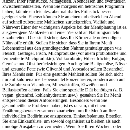
Anzahl Ihrer Frühstücke, Mittagessen, Abendessen und eventuellen
Zwischenmahlzeiten. Wenn Sie morgens ein hektisches Programm
haben, könnte ein leichtes, aber nahrhaftes Frühstück besser
geeignet sein. Ebenso können Sie an einem arbeitsreichen Abend
auf schnell zubereitete Mahlzeiten zurückgreifen. Vielfalt und
Nährwert Einer der wichtigsten Aspekte bei der Menüplanung ist es,
ausgewogene Mahlzeiten mit einer Vielzahl an Nahrungsmitteln
zuzubereiten. Dies stellt sicher, dass Ihr Körper alle notwendigen
Nährstoffe erhält. Stellen Sie sicher, dass Sie in Ihrem Menü
Lebensmittel aus den grundlegenden Nahrungsmittelgruppen wie
Fleisch, Geflügel, Fisch, Milchprodukte (vor allem probiotische und
fermentierte Milchprodukte), Vollkornbrote, Hülsenfrüchte, Bulgur,
Gemüse und Obst berücksichtigen. Auch grüne Blattgemüse, Nüsse
und gesunde Fette (wie Olivenöl und Avocado) sollten Bestandteil
Ihres Menüs sein. Für eine gesunde Mahlzeit sollten Sie sich nicht
nur auf kalorienarme Lebensmittel konzentrieren, sondern auch auf
die Zufuhr von Vitaminen, Mineralstoffen, Eiweißen und
Ballaststoffen achten. Falls Sie eine spezielle Diät benötigen (z. B.
vegan, glutenfrei, kohlenhydratarm usw.), gestalten Sie Ihr Menü
entsprechend dieser Anforderungen. Besonders wenn Sie
gesundheitliche Probleme haben, ist es ratsam, mit einem
Ernährungsberater zusammenzuarbeiten, um Ihr Menü an Ihre
individuellen Bedürfnisse anzupassen. Einkaufsplanung Erstellen
Sie eine Einkaufsliste, um sowohl organisiert zu bleiben als auch
unnötige Ausgaben zu vermeiden. Wenn Sie Ihren Wochen- oder