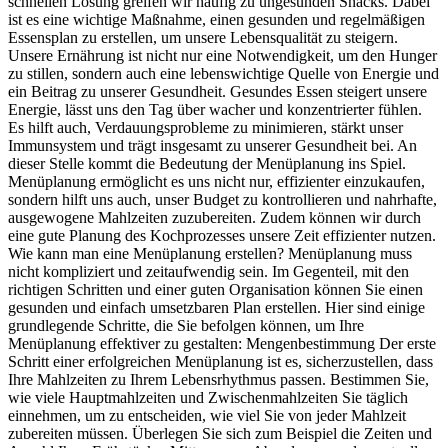
schnellen Lösung greifen wir häufig zu ungesunden Snacks. Dabei
ist es eine wichtige Maßnahme, einen gesunden und regelmäßigen
Essensplan zu erstellen, um unsere Lebensqualität zu steigern.
Unsere Ernährung ist nicht nur eine Notwendigkeit, um den Hunger
zu stillen, sondern auch eine lebenswichtige Quelle von Energie und
ein Beitrag zu unserer Gesundheit. Gesundes Essen steigert unsere
Energie, lässt uns den Tag über wacher und konzentrierter fühlen.
Es hilft auch, Verdauungsprobleme zu minimieren, stärkt unser
Immunsystem und trägt insgesamt zu unserer Gesundheit bei. An
dieser Stelle kommt die Bedeutung der Menüplanung ins Spiel.
Menüplanung ermöglicht es uns nicht nur, effizienter einzukaufen,
sondern hilft uns auch, unser Budget zu kontrollieren und nahrhafte,
ausgewogene Mahlzeiten zuzubereiten. Zudem können wir durch
eine gute Planung des Kochprozesses unsere Zeit effizienter nutzen.
Wie kann man eine Menüplanung erstellen? Menüplanung muss
nicht kompliziert und zeitaufwendig sein. Im Gegenteil, mit den
richtigen Schritten und einer guten Organisation können Sie einen
gesunden und einfach umsetzbaren Plan erstellen. Hier sind einige
grundlegende Schritte, die Sie befolgen können, um Ihre
Menüplanung effektiver zu gestalten: Mengenbestimmung Der erste
Schritt einer erfolgreichen Menüplanung ist es, sicherzustellen, dass
Ihre Mahlzeiten zu Ihrem Lebensrhythmus passen. Bestimmen Sie,
wie viele Hauptmahlzeiten und Zwischenmahlzeiten Sie täglich
einnehmen, um zu entscheiden, wie viel Sie von jeder Mahlzeit
zubereiten müssen. Überlegen Sie sich zum Beispiel die Zeiten und