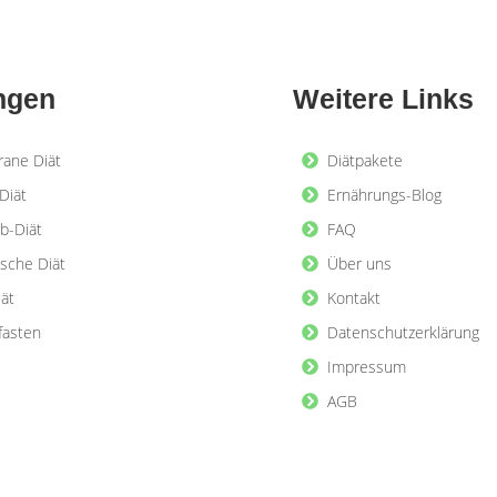
ngen
Weitere Links
rane Diät
Diätpakete
Diät
Ernährungs-Blog
b-Diät
FAQ
ische Diät
Über uns
iät
Kontakt
lfasten
Datenschutzerklärung
Impressum
AGB