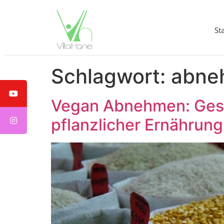
St
Schlagwort:
abne
Vegan Abnehmen: Ges
pflanzlicher Ernährung